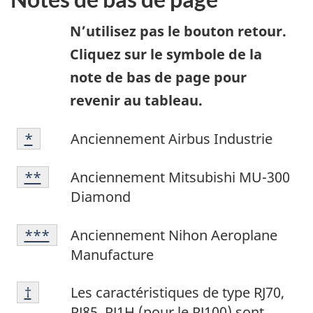
N’utilisez pas le bouton retour.
Cliquez sur le symbole de la
note de bas de page pour
revenir au tableau.
Note
Retour à la
*
référence de la note de bas de p
Anciennement Airbus Industrie
de
Note
bas
Retour à la référence de la note de bas de p
**
Anciennement Mitsubishi MU-300
de
de
Diamond
bas
page
Note
de
1
Retour à la référence de la note de bas de p
***
Anciennement Nihon Aeroplane
de
page
Manufacture
bas
2
Note
de
Retour à la référence de la note de bas de p
†
Les caractéristiques de type RJ70,
de
page
RJ85, RJ1H (pour le RJ100) sont