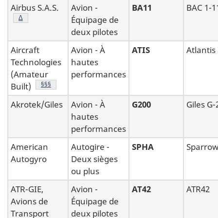
Airbus S.A.S.
Avion -
BA11
BAC 1-1
Note de bas de page
Δ
Équipage de
deux pilotes
Aircraft
Avion - À
ATIS
Atlantis 
Technologies
hautes
(Amateur
performances
Note de bas de page
§§§
Built)
Akrotek/Giles
Avion - À
G200
Giles G-
hautes
performances
American
Autogire -
SPHA
Sparro
Autogyro
Deux sièges
ou plus
ATR-GIE,
Avion -
AT42
ATR42
Avions de
Équipage de
Transport
deux pilotes