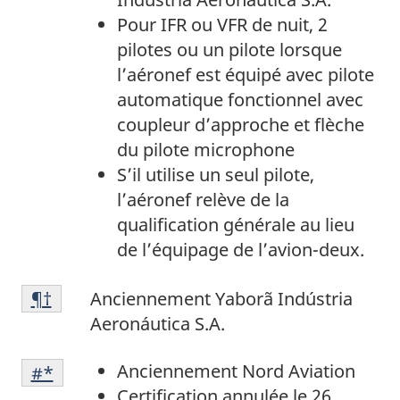
bas
51
Pour IFR ou VFR de nuit, 2
de
pilotes ou un pilote lorsque
page
l’aéronef est équipé avec pilote
47
automatique fonctionnel avec
coupleur d’approche et flèche
du pilote microphone
S’il utilise un seul pilote,
l’aéronef relève de la
qualification générale au lieu
de l’équipage de l’avion-deux.
Note
Retour à la
¶†
référence de la note de bas de p
Anciennement Yaborã Indústria
de
Aeronáutica S.A.
bas
Note
de
Anciennement Nord Aviation
Retour à la référence de la note de bas de p
#*
de
page
Certification annulée le 26