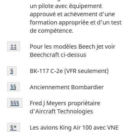
bas
page
un pilote avec équipement
de
8
approuvé et achèvement d'une
page
formation appropriée et d'un test
9
de compétence.
Note
Retour à la référence de la note de bas de p
‡‡
Pour les modèles Beech Jet voir
de
Beechcraft ci-dessus
bas
Note
de
Retour à la référence de la note de bas de p
§
BK-117 C-2e (VFR seulement)
de
page
Note
bas
10
Retour à la
§§
référence de la note de bas de p
Anciennement Bombardier
de
de
Note
bas
page
Retour à la référence de la note de bas de p
§§§
Fred J Meyers propriétaire
de
de
11
d'Aircraft Technologies
bas
page
Note
de
12
Retour à la référence de la note de bas de p
§*
Les avions King Air 100 avec VNE