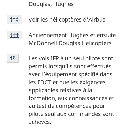
de
de
Douglas, Hughes
bas
page
Note
de
37
Retour à la référence de la note de bas de p
††‡
Voir les hélicoptères d'Airbus
de
page
Note
bas
38
Retour à la référence de la note de bas de p
†‡‡
Anciennement Hughes et ensuite
de
de
McDonnell Douglas Helicopters
bas
page
Note
de
39
Retour à la référence de la note de bas de p
†§
Les vols IFR à un seul pilote sont
de
page
permis lorsqu’ils sont effectués
bas
40
avec l’équipement spécifié dans
de
les FDCT et que les exigences
page
applicables relatives à la
41
formation, aux connaissances et
au test de compétences pour
pilote seul aux commandes sont
achevés.