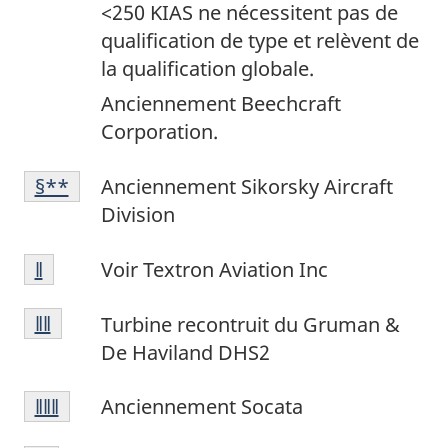
de
page
<250 KIAS ne nécessitent pas de
bas
13
qualification de type et relèvent de
de
la qualification globale.
page
Anciennement Beechcraft
49
Corporation.
Note
Retour à la
§**
référence de la note de bas de p
Anciennement Sikorsky Aircraft
de
Division
bas
Note
de
Retour à la
‖
référence de la note de bas de p
Voir Textron Aviation Inc
de
page
Note
bas
50
Retour à la référence de la note de bas de p
‖‖
Turbine recontruit du Gruman &
de
de
De Haviland DHS2
bas
page
Note
de
14
Retour à la référence de la note de bas de p
‖‖‖
Anciennement Socata
de
page