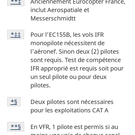
Retour à la référence de la note de bas de p
**‡
Anciennement Eurocopter France,
de
de
22
inclut Aerospatiale et
bas
page
Messerschmidtt
de
23
Note
page
Retour à la référence de la note de bas de p
*‡‡
Pour l'EC155B, les vols IFR
de
24
monopilote nécessitent de
bas
l'aéronef. Sinon deux (2) pilotes
de
sont requis. Test de compétence
page
IFR approprié est requis soit pour
25
un seul pilote ou pour deux
pilotes.
Note
Retour à la référence de la note de bas de p
*§
Deux pilotes sont nécessaires
de
pour les exploitations CAT A
bas
Note
de
Retour à la référence de la note de bas de p
**§
En VFR, 1 pilote est permis si au
de
page