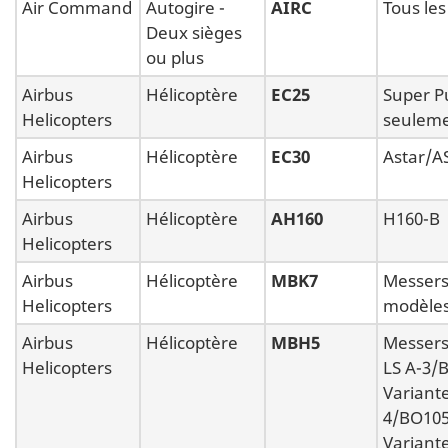
Air Command
Autogire -
AIRC
Tous le
Deux sièges
ou plus
Airbus
Hélicoptère
EC25
Super P
Helicopters
seulem
Airbus
Hélicoptère
EC30
Astar/A
Helicopters
Airbus
Hélicoptère
AH160
H160-B
Helicopters
Airbus
Hélicoptère
MBK7
Messers
Helicopters
modèles
Airbus
Hélicoptère
MBH5
Messers
Helicopters
LS A-3/
Variant
4/BO105
Variant