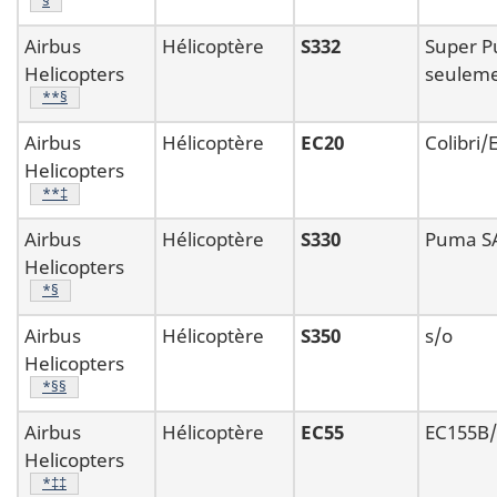
Airbus
Hélicoptère
S332
Super P
Helicopters
seulem
Note de bas de page
**§
Airbus
Hélicoptère
EC20
Colibri
Helicopters
Note de bas de page
**‡
Airbus
Hélicoptère
S330
Puma S
Helicopters
Note de bas de page
*§
Airbus
Hélicoptère
S350
s/o
Helicopters
Note de bas de page
*§§
Airbus
Hélicoptère
EC55
EC155B
Helicopters
Note de bas de page
*‡‡