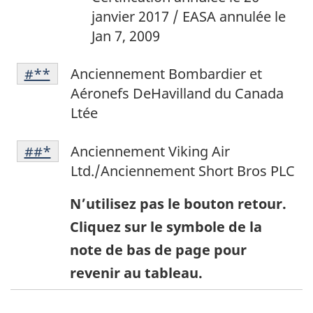
bas
48
janvier 2017 / EASA annulée le
de
Jan 7, 2009
page
Note
52
Retour à la référence de la note de bas de p
#**
Anciennement Bombardier et
de
Aéronefs DeHavilland du Canada
bas
Ltée
de
Footnote
page
Retour à la
##*
référence de la note de bas de p
Anciennement Viking Air
54
53
Ltd./Anciennement Short Bros PLC
N’utilisez pas le bouton retour.
Cliquez sur le symbole de la
note de bas de page pour
revenir au tableau.