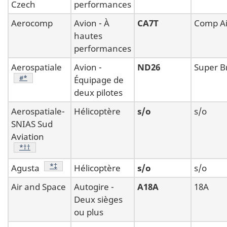
Czech
performances
Aerocomp
Avion - À
CA7T
Comp Ai
hautes
performances
Aerospatiale
Avion -
ND26
Super B
Note de bas de page
#*
Équipage de
deux pilotes
Aerospatiale-
Hélicoptère
s/o
s/o
SNIAS Sud
Aviation
Note de bas de page
*††
Note de bas de page
*‡
Agusta
Hélicoptère
s/o
s/o
Air and Space
Autogire -
A18A
18A
Deux sièges
ou plus