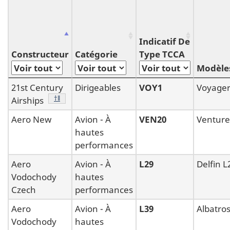
Indicatif De
Constructeur
Catégorie
Type TCCA
Modèles
21st Century
Dirigeables
VOY1
Voyager
Note de bas de page
†‖
Airships
Aero New
Avion - À
VEN20
Venture
hautes
performances
Aero
Avion - À
L29
Delfin L
Vodochody
hautes
Czech
performances
Aero
Avion - À
L39
Albatros
Vodochody
hautes