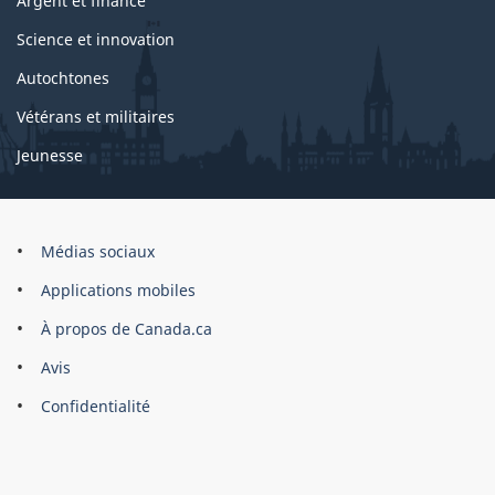
Argent et finance
Science et innovation
Autochtones
Vétérans et militaires
Jeunesse
Marque
Médias sociaux
du
Applications mobiles
site
À propos de Canada.ca
Avis
Confidentialité