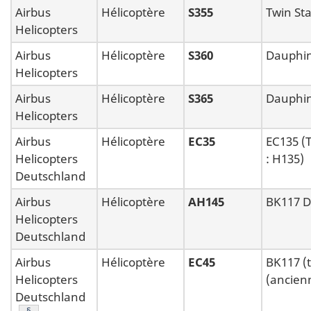
Airbus
Hélicoptère
S355
Twin St
Helicopters
Airbus
Hélicoptère
S360
Dauphin
Helicopters
Airbus
Hélicoptère
S365
Dauphi
Helicopters
Airbus
Hélicoptère
EC35
EC135 (
Helicopters
: H135)
Deutschland
Airbus
Hélicoptère
AH145
BK117 D
Helicopters
Deutschland
Airbus
Hélicoptère
EC45
BK117 (
Helicopters
(ancien
Deutschland
Note de bas de page
§