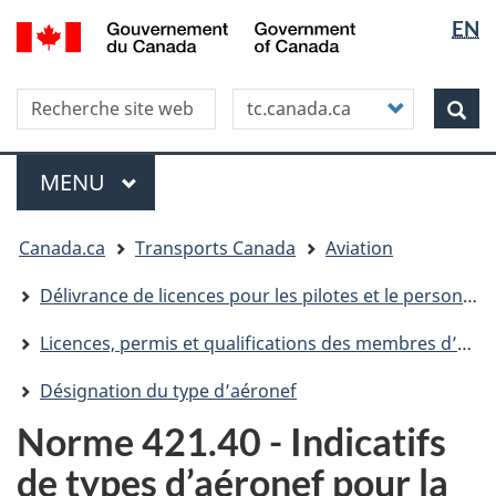
Sélectio
WxT
/
EN
Aller
Skip
Passer
Government
de
Langua
au
to
à
of
contenu
"About
la
la
switche
Canada
Search this site
Customize
principal
this
version
Rec
langue
your
site"
HTML
search
simplifiée
Menu
MENU
PRINCIPAL
Vous
Canada.ca
Transports Canada
Aviation
êtes
ici
Délivrance de licences pour les pilotes et le personnel
Licences, permis et qualifications des membres d’équipage de conduite
Désignation du type d’aéronef
Norme 421.40 - Indicatifs
de types d’aéronef pour la