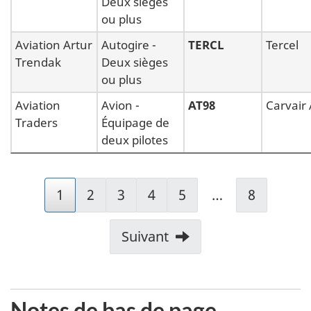
Deux sièges
ou plus
Aviation Artur
Autogire -
TERCL
Tercel
Trendak
Deux sièges
ou plus
Aviation
Avion -
AT98
Carvair
Traders
Équipage de
deux pilotes
1
2
3
4
5
…
8
Suivant
Notes de bas de page