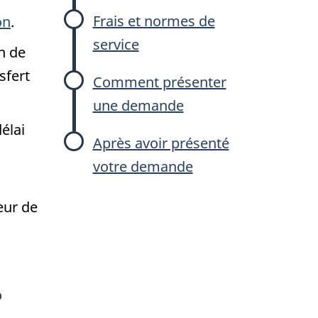
Frais et normes de
on
.
service
n de
sfert
Comment présenter
une demande
élai
Après avoir présenté
votre demande
eur de
o