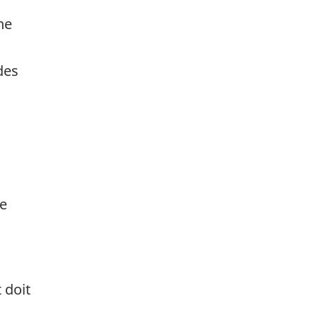
ne
des
ce
 doit