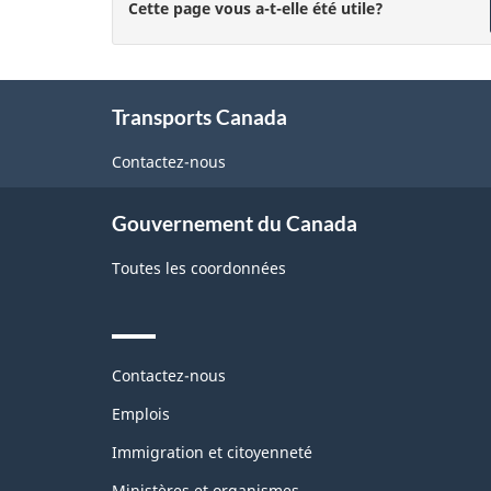
Cette page vous a-t-elle été utile?
About
Transports Canada
this
site
Contactez-nous
Gouvernement du Canada
Toutes les coordonnées
Themes
Contactez-nous
and
topics
Emplois
Immigration et citoyenneté
Ministères et organismes