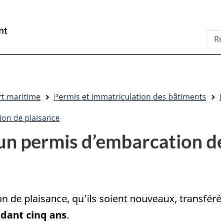
Aller
Skip
Passer
au
to
à
/
Sea
contenu
"About
la
Government
principal
this
version
of
site"
HTML
Canada
simplifiée
t maritime
Permis et immatriculation des bâtiments
on de plaisance
n permis d’embarcation de
n de plaisance, qu’ils soient nouveaux, transfér
ndant cinq ans
.