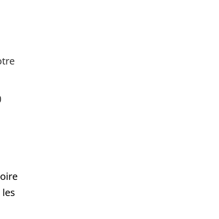
otre
0
oire
 les