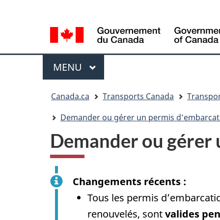
Sélection
WxT
de
Language
la
switcher
langue
Menu
MENU
PRINCIPAL
Vous
Canada.ca
Transports Canada
Transpor
êtes
ici
Demander ou gérer un permis d’embarcati
Demander ou gérer u
Changements récents :
Tous les permis d’embarcatio
renouvelés, sont
valides pe