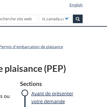
English
rch this site
Customize
Rechercher
your
search
Permis d'embarcation de plaisance
 plaisance (PEP)
Sections
Avant de présenter
és ou
votre demande