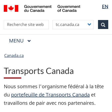
Sélection
WxT
/
EN
Aller
Skip
Passer
de
Language
Government
au
to
à
la
switcher
of
contenu
"About
la
langue
Canada
Search this site
Customize
principal
this
version
Rec
your
site"
HTML
search
simplifiée
Menu
MENU
PRINCIPAL
Vous
êtes
Canada.ca
ici
Transports Canada
Nous sommes l'organisme fédéral à la tête
du
portefeuille de Transports Canada
et
travaillons de pair avec nos partenaires.