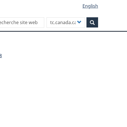
English
rch this site
Customize
Rechercher
your
search
8