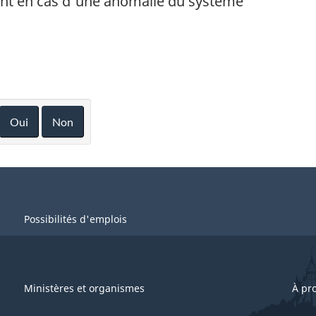
nt en cas d'une anomalie du système
Oui
Non
Possibilités d'emplois
Ministères et organismes
À pr