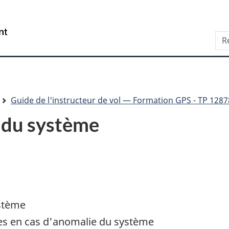
Aller
Skip
Passer
au
to
à
/
Sea
contenu
"About
la
Government
principal
this
version
of
site"
HTML
Canada
simplifiée
Guide de l'instructeur de vol — Formation GPS - TP 1287
s du système
ystème
es en cas d'anomalie du système