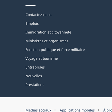
Themes
Contactez-nous
and
topics
Emplois
Immigration et citoyenneté
Ministères et organismes
Fonction publique et force militaire
Voyage et tourisme
Entreprises
Nouvelles
Prestations
Marque
Médias sociaux
Applications mobiles
À pr