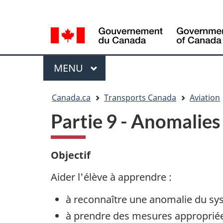
Sélection
WxT
de
Language
la
switcher
langue
Menu
MENU
PRINCIPAL
Vous
Canada.ca
Transports Canada
Aviation
êtes
Partie 9 - Anomalie
ici
Objectif
Aider l'élève à apprendre :
à reconnaître une anomalie du s
à prendre des mesures approprié