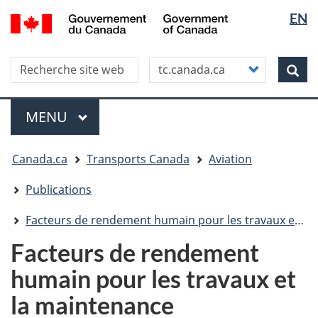
Sélectio
WxT
/
EN
Aller
Skip
Passer
Government
de
Langua
au
to
à
of
contenu
"About
la
la
switche
Canada
Search this site
Customize
principal
this
version
Rec
langue
your
site"
HTML
search
simplifiée
Menu
MENU
PRINCIPAL
Vous
Canada.ca
Transports Canada
Aviation
êtes
ici
Publications
Facteurs de rendement humain pour les travaux et la maintenance élémentaires
Facteurs de rendement
humain pour les travaux et
la maintenance