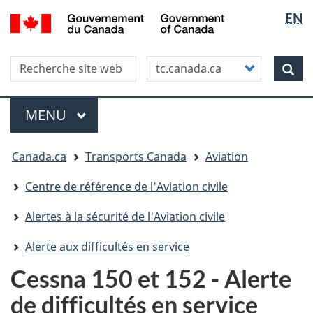
Sélectio
WxT
/
EN
Aller
Skip
Passer
Government
de
Langua
au
to
à
of
contenu
"About
la
la
switche
Canada
Search this site
Customize
principal
this
version
Rec
langue
your
site"
HTML
search
simplifiée
Menu
MENU
PRINCIPAL
Vous
Canada.ca
Transports Canada
Aviation
êtes
ici
Centre de référence de l’Aviation civile
Alertes à la sécurité de l'Aviation civile
Alerte aux difficultés en service
Cessna 150 et 152 - Alerte
de difficultés en service