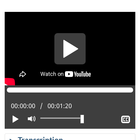
Position actuelle :
00:00:00
Temps total :
00:01:20
Lire
Activer
Af
le
le
mode
so