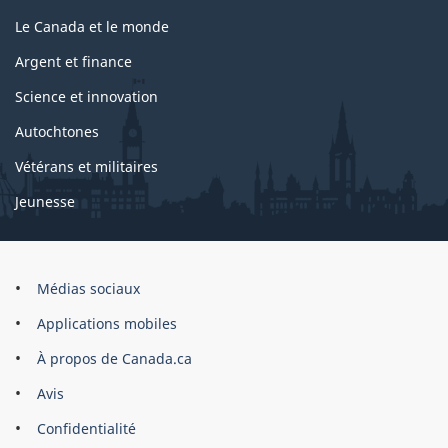
Le Canada et le monde
Argent et finance
Science et innovation
Autochtones
Vétérans et militaires
Jeunesse
Marque
Médias sociaux
du
Applications mobiles
site
À propos de Canada.ca
Avis
Confidentialité