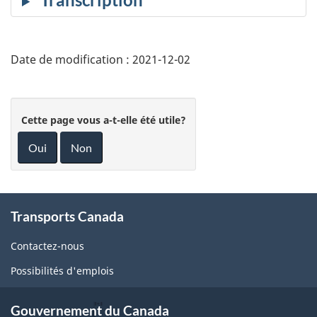
muet
tit
Date de modification :
2021-12-02
Cette page vous a-t-elle été utile?
Oui
Non
About
Transports Canada
this
site
Contactez-nous
Possibilités d'emplois
Gouvernement du Canada