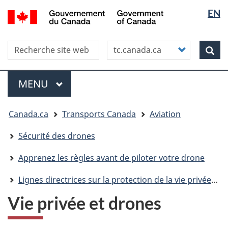
Sélectio
WxT
/
EN
Aller
Skip
Passer
Government
de
Langua
au
to
à
of
contenu
"About
la
la
switche
Canada
Search this site
Customize
principal
this
version
Rec
langue
your
site"
HTML
search
simplifiée
Menu
MENU
PRINCIPAL
Vous
Canada.ca
Transports Canada
Aviation
êtes
ici
Sécurité des drones
Apprenez les règles avant de piloter votre drone
Lignes directrices sur la protection de la vie privée à l’intention des utilisateurs de drones
Vie privée et drones