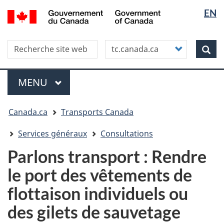
Sélectio
WxT
/
EN
Aller
Skip
Passer
Government
de
Langua
au
to
à
of
contenu
"About
la
la
switche
Canada
Search this site
Customize
principal
this
version
Rec
langue
your
site"
HTML
search
simplifiée
Menu
MENU
PRINCIPAL
Vous
Canada.ca
Transports Canada
êtes
ici
Services généraux
Consultations
Parlons transport : Rendre
le port des vêtements de
flottaison individuels ou
des gilets de sauvetage