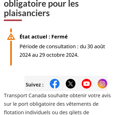
obligatoire pour les
plaisanciers
État actuel : Fermé
Période de consultation : du 30 août
2024 au 29 octobre 2024.
Facebook:
Transports
X:
@Transports_gc
Youtube:
Transpor
Instagr
tr
Suivez :
Canada
Transport Canada souhaite obtenir votre avis
sur le port obligatoire des vêtements de
flotation individuels ou des gilets de