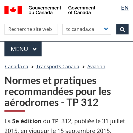
Sélectio
WxT
/
EN
Aller
Skip
Passer
Government
de
Langua
au
to
à
of
contenu
"About
la
la
switche
Canada
Search this site
Customize
principal
this
version
Rec
langue
your
site"
HTML
search
simplifiée
Menu
MENU
PRINCIPAL
Vous
Canada.ca
Transports Canada
Aviation
êtes
ici
Normes et pratiques
recommandées pour les
aérodromes - TP 312
La
5e édition
du TP 312, publiée le 31 juillet
2015, en vigueur le 15 septembre 2015.