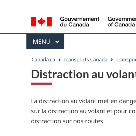
Sélection
WxT
de
Language
la
switcher
langue
Menu
MENU
PRINCIPAL
Vous
Canada.ca
Transports Canada
Transpor
êtes
Distraction au volan
ici
La distraction au volant met en danger
sur la distraction au volant et pour c
distraction sur nos routes.