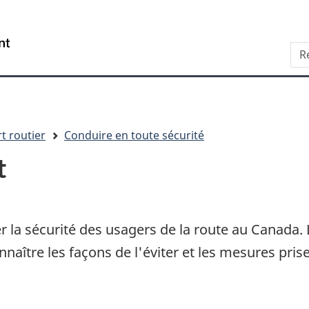
Aller
Skip
Passer
au
to
à
/
Sea
contenu
"About
la
Government
principal
this
version
of
site"
HTML
Canada
simplifiée
t routier
Conduire en toute sécurité
t
 la sécurité des usagers de la route au Canada. L
onnaître les façons de l'éviter et les mesures pri