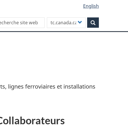
English
rch this site
Customize
Rechercher
your
search
, lignes ferroviaires et installations
Collaborateurs