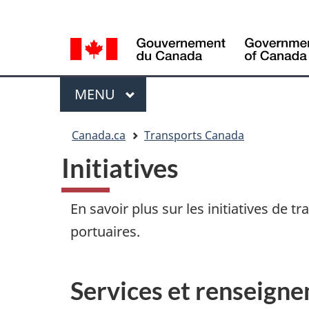
Sélection
WxT
de
Language
la
switcher
langue
Menu
MENU
PRINCIPAL
Vous
Canada.ca
Transports Canada
êtes
Initiatives
ici
En savoir plus sur les initiatives de t
portuaires.
Services et renseign