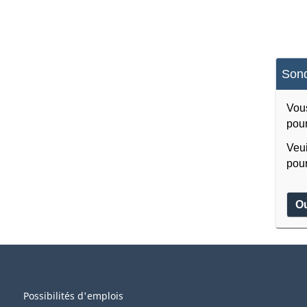
Sond
Vous
pour
Veui
pour
O
Possibilités d'emplois