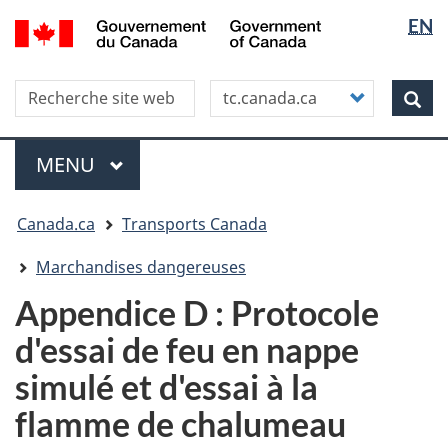
Sélectio
WxT
/
EN
Aller
Skip
Passer
Government
de
Langua
au
to
à
of
contenu
"About
la
la
switche
Canada
Search this site
Customize
principal
this
version
Rec
langue
your
site"
HTML
search
simplifiée
Menu
MENU
PRINCIPAL
Vous
Canada.ca
Transports Canada
êtes
ici
Marchandises dangereuses
Appendice D : Protocole
d'essai de feu en nappe
simulé et d'essai à la
flamme de chalumeau