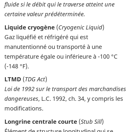
fluide si le débit qui le traverse atteint une
certaine valeur prédéterminée.
Liquide cryogène
(
Cryogenic Liquid
)
Gaz liquéfié et réfrigéré qui est
manutentionné ou transporté à une
température égale ou inférieure à -100 °C
(-148 °F).
LTMD
(
TDG Act
)
Loi de 1992 sur le transport des marchandises
dangereuses
, L.C. 1992, ch. 34, y compris les
modifications.
Longrine centrale courte
(
Stub Sill
)
Élément de structure longitudinal qui se