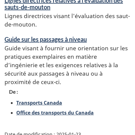
Lignes directrices relatives à l'évaluation des
sauts-de-mouton
Lignes directrices visant l'évaluation des saut-
de-mouton.
Guide sur les passages à niveau
Guide visant à fournir une orientation sur les
pratiques exemplaires en matière
d’ingénierie et les exigences relatives à la
sécurité aux passages à niveau ou à
proximité de ceux-ci.
Contributors
De :
Transports Canada
Office des transports du Canada
Date de modification :
2025-01-23