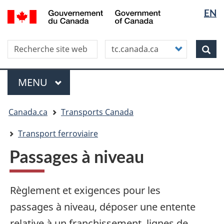
Sélectio
WxT
/
EN
Aller
Skip
Passer
Government
de
Langua
au
to
à
of
contenu
"About
la
la
switche
Canada
Search this site
Customize
principal
this
version
Rec
langue
your
site"
HTML
search
simplifiée
Menu
MENU
PRINCIPAL
Vous
Canada.ca
Transports Canada
êtes
ici
Transport ferroviaire
Passages à niveau
Règlement et exigences pour les
passages à niveau, déposer une entente
relative à un franchissement, lignes de