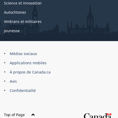
Science et innovation
Autochtones
Vétérans et militaires
Jeunesse
Marque
Médias sociaux
du
Applications mobiles
site
À propos de Canada.ca
Avis
Confidentialité
Top of Page