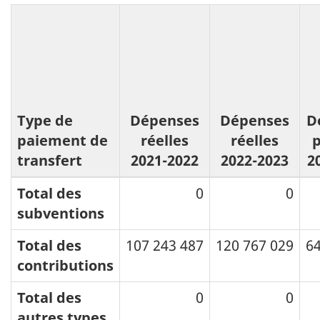
Type de
Dépenses
Dépenses
D
paiement de
réelles
réelles
transfert
2021-2022
2022-2023
2
Total des
0
0
subventions
Total des
107 243 487
120 767 029
64
contributions
Total des
0
0
autres types