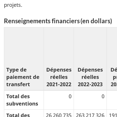
projets.
Renseignements financiers (en dollars)
Type de
Dépenses
Dépenses
Dé
paiement de
réelles
réelles
p
transfert
2021-2022
2022-2023
20
Total des
0
0
subventions
Total des
26 260 735
263 217 326
191