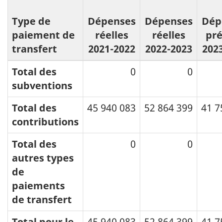
Type de
Dépenses
Dépenses
Dép
paiement de
réelles
réelles
pr
transfert
2021-2022
2022-2023
202
Total des
0
0
subventions
Total des
45 940 083
52 864 399
41 7
contributions
Total des
0
0
autres types
de
paiements
de transfert
Total pour le
45 940 083
52 864 399
41 7