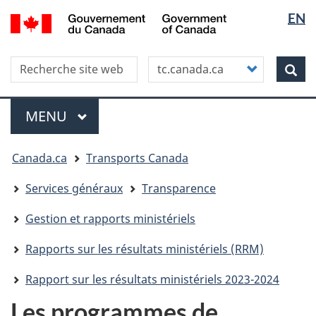
Sélectio
WxT
/
EN
Aller
Skip
Passer
Government
de
Langua
au
to
à
of
contenu
"About
la
la
switche
Canada
Search this site
Customize
principal
this
version
Rec
langue
your
site"
HTML
search
simplifiée
Menu
MENU
PRINCIPAL
Vous
Canada.ca
Transports Canada
êtes
ici
Services généraux
Transparence
Gestion et rapports ministériels
Rapports sur les résultats ministériels (RRM)
Rapport sur les résultats ministériels 2023-2024
Les programmes de