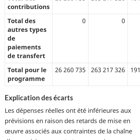
contributions
Total des
0
0
autres types
de
paiements
de transfert
Total pour le
26 260 735
263 217 326
191
programme
Explication des écarts
Les dépenses réelles ont été inférieures aux
prévisions en raison des retards de mise en
œuvre associés aux contraintes de la chaîne