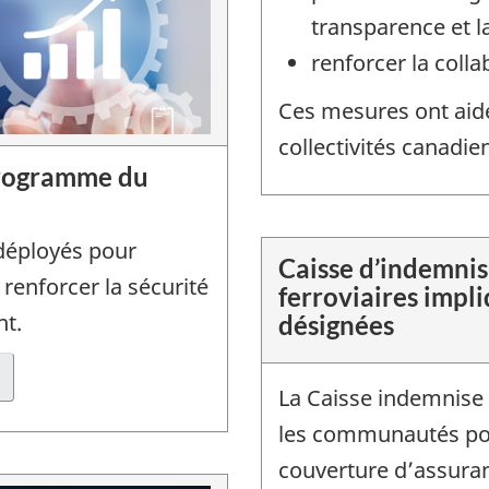
transparence et la
renforcer la colla
Ces mesures ont aidé
collectivités canadie
programme du
 déployés pour
Caisse d’indemnis
enforcer la sécurité
ferroviaires impl
nt.
désignées
La Caisse indemnise l
les communautés pou
couverture d’assuran