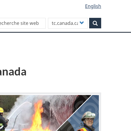
English
rch this site
Customize
Rechercher
your
search
anada