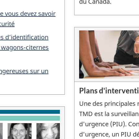
du Canada.
que vous devez savoir
curité
 d’identification
s wagons-citernes
ngereuses sur un
Plans d'intervent
Une des principales
TMD est la surveilla
d'urgence (PIU). Con
d'urgence, un PIU déc