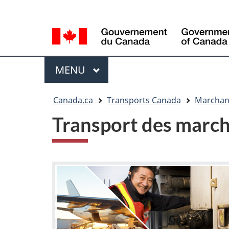
Sélection
WxT
de
Language
la
switcher
langue
Menu
MENU
PRINCIPAL
Vous
Canada.ca
Transports Canada
Marchan
êtes
Transport des marc
ici