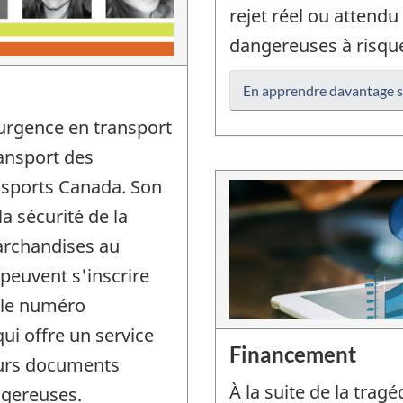
rejet réel ou attend
dangereuses à risque
En apprendre davantage s
urgence en transport
ransport des
sports Canada. Son
a sécurité de la
archandises au
peuvent s'inscrire
s le numéro
ui offre un service
Financement
leurs documents
À la suite de la trag
ngereuses.