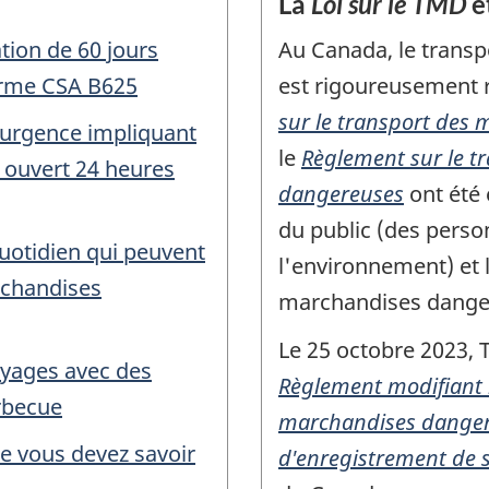
La
Loi sur le TMD
e
tion de 60 jours
Au Canada, le trans
norme CSA B625
est rigoureusement 
sur le transport des
’urgence impliquant
le
Règlement sur le t
ouvert 24 heures
dangereuses
ont été 
du public (des perso
quotidien qui peuvent
l'environnement) et 
chandises
marchandises dange
Le 25 octobre 2023, 
oyages avec des
Règlement modifiant l
rbecue
marchandises danger
que vous devez savoir
d'enregistrement de s