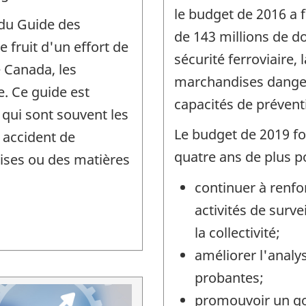
le budget de 2016 a 
 du Guide des
de 143 millions de do
 fruit d'un effort de
sécurité ferroviaire,
e Canada, les
marchandises dangereu
e. Ce guide est
capacités de préventi
qui sont souvent les
Le budget de 2019 fou
n accident de
quatre ans de plus p
ises ou des matières
continuer à renfo
activités de surve
la collectivité;
améliorer l'anal
probantes;
promouvoir un go