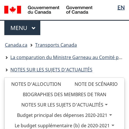
Sélectio
WxT
/
EN
Aller
Skip
Passer
Government
de
Langua
au
to
à
of
contenu
"About
la
la
switche
Menu
Canada
MENU
PRINCIPAL
principal
this
version
langue
site"
HTML
Vous
simplifiée
Canada.ca
Transports Canada
êtes
ici
La comparution du Ministre Garneau au Comité permanent des transports, de l'infrastructure et des collectivités (TRAN) sur le Budget principal des dépenses 2020-2021 et le Budget supplémentaire des dépenses (B) 2020-2021 tenu le 5 novembre 2020
NOTES SUR LES SUJETS D'ACTUALITÉS
NOTES D’ALLOCUTION
NOTE DE SCÉNARIO
BIOGRAPHIES DES MEMBRES DE TRAN
NOTES SUR LES SUJETS D'ACTUALITÉS
Budget principal des dépenses 2020-2021
Le budget supplémentaire (b) de 2020-2021